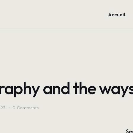
Accueil
raphy and the ways 
022
0
Comments
Se