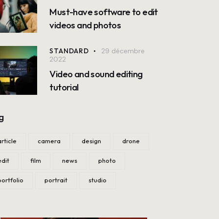
Must-have software to edit
videos and photos
STANDARD
29 décembre
2022
Video and sound editing
tutorial
g
article
camera
design
drone
edit
film
news
photo
portfolio
portrait
studio