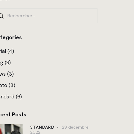
tegories
ial
(4)
og
(9)
ws
(3)
oto
(3)
andard
(6)
cent Posts
STANDARD
29 décembre
2022