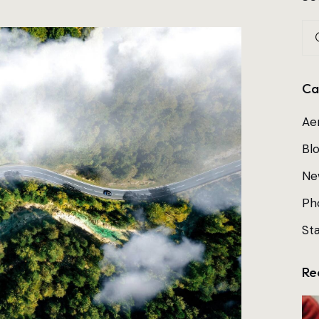
Ca
Aer
Bl
Ne
Ph
St
Re