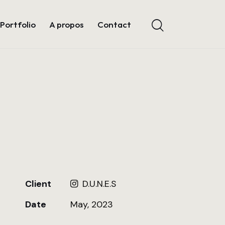
Portfolio
A propos
Contact
Client
D.U.N.E.S
Date
May, 2023