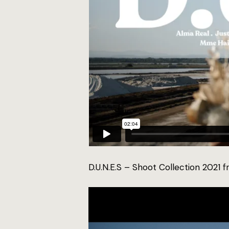
D.U.N.E.S – Shoot Collection 2021
f