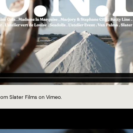
rom
Slater Films
on
Vimeo
.